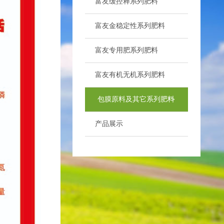
富友缓控释系列肥料
>
富友金稳定性系列肥料
>
富友专用肥系列肥料
>
富友有机无机系列肥料
>
包膜原料及其它系列肥料
>
产品展示
>