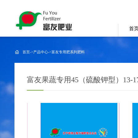
首
首页
->
产品中心
->
富友专用肥系列肥料
富友果蔬专用45（硫酸钾型）13-17-1