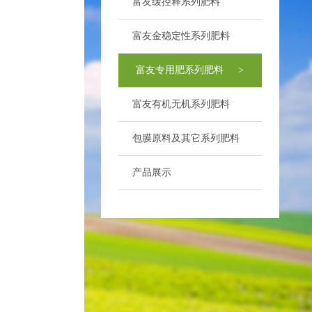
富友缓控释系列肥料
>
富友金稳定性系列肥料
>
富友专用肥系列肥料
>
富友有机无机系列肥料
>
包膜原料及其它系列肥料
>
产品展示
>