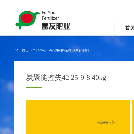
首
首页
->
产品中心
->
智能网捕保持型系列肥料
炭聚能控失42 25-9-8 40kg