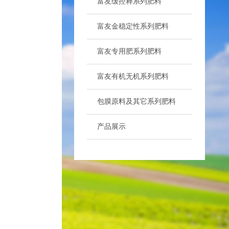
富友缓控释系列肥料
>
富友金稳定性系列肥料
>
富友专用肥系列肥料
>
富友有机无机系列肥料
>
包膜原料及其它系列肥料
>
产品展示
>