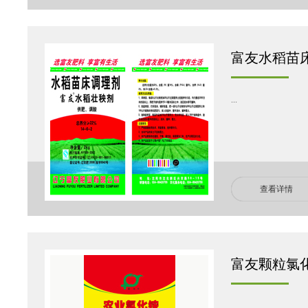
富友水稻苗床
...
查看详情
富友颗粒氯
...