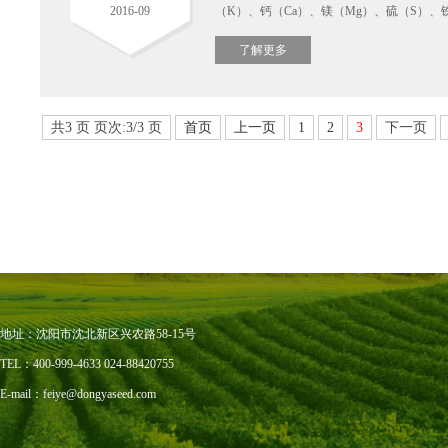
2016-09
（K）、钙（Ca）、镁（Mg）、硫（S）、铁
了解更多
了解更多
共3 页 页次:3/3 页
首页
上一页
1
2
3
下一页
地址：沈阳市沈北新区兴农路58-15号
TEL：400-999-4633 024-88420755
E-mail：feiye@dongyaseed.com